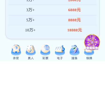
案例展示
智能水肥一体化