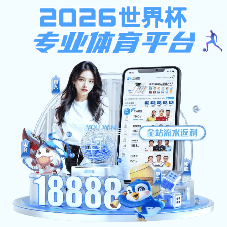
博鱼体育（中国）官方网站-BOYUSPORTS:
博鱼体育（中国）官方网站-BOYUSPORTS