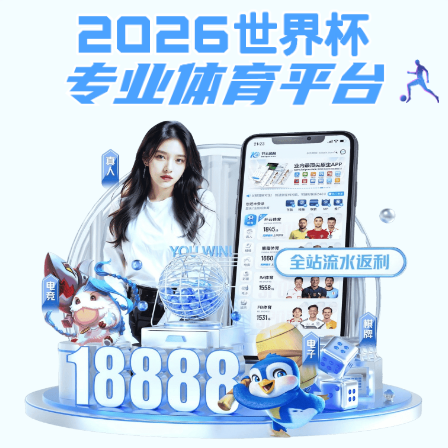
博鱼体育（中国）官方网站-BOYUSPORTS:
博鱼体育（中国）官方网站-BOYUSPORTS